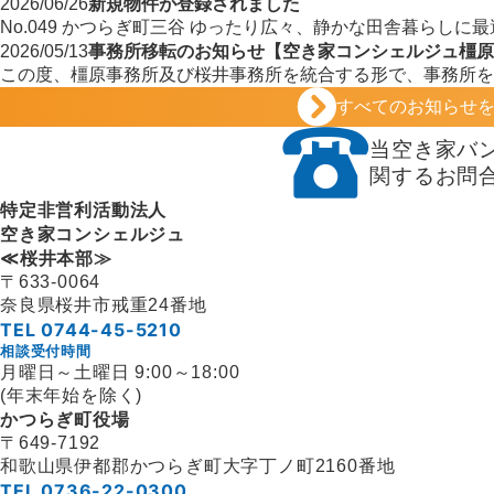
新規物件が登録されました
2026/06/26
No.049 かつらぎ町三谷 ゆったり広々、静かな田舎暮らしに
事務所移転のお知らせ【空き家コンシェルジュ橿原
2026/05/13
この度、橿原事務所及び桜井事務所を統合する形で、事務所を
い、橿原事務所は 令和8年5月22日（金）から令和8年5月3
すべてのお知らせ
いただきます。 何卒ご理解ご了承のほどよろしくお願い申し
当空き家バ
関するお問
特定非営利活動法人
空き家コンシェルジュ
≪桜井本部≫
〒633-0064
奈良県桜井市戒重24番地
TEL 0744-45-5210
相談受付時間
月曜日～土曜日 9:00～18:00
(年末年始を除く)
かつらぎ町役場
〒649-7192
和歌山県伊都郡かつらぎ町
大字丁ノ町2160番地
TEL 0736-22-0300