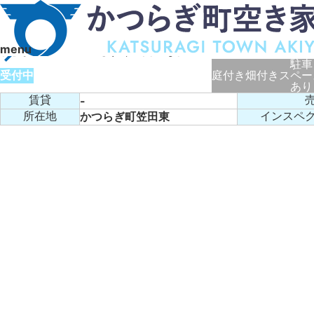
空き家バンク
TOP
空き家バンク
006
menu
駅徒歩3分。国道へもすぐの閑静な住宅地
駐車
受付中
庭付き
畑付き
スペー
あり
賃貸
-
かつらぎ町笠田東
所在地
インスペ