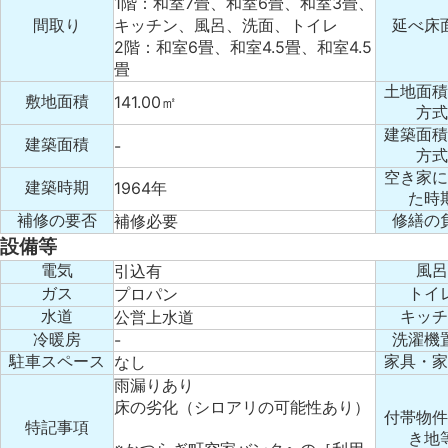
1階：和室7畳、和室6畳、和室3畳、
キッチン、風呂、洗面、トイレ
間取り
延べ床
2階：和室6畳、和室4.5畳、和室4.5
畳
土地面積
141.00㎡
敷地面積
方式
建築面積
建築面積
-
方式
空き家に
1964年
建築時期
た時
補修必要
補修の要否
修繕の
設備等
引込有
電気
風呂
プロパン
ガス
トイ
公営上水道
水道
キッチ
-
冷暖房
洗濯機
なし
駐車スペース
家具・家
雨漏りあり
床の劣化（シロアリの可能性あり）
付帯物件
特記事項
き地