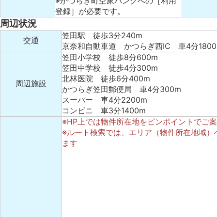
※かつらぎ町空家バンクへの
［利用
登録］
が必要です。
周辺状況
笠田駅 徒歩3分240m
交通
京奈和自動車道 かつらぎ西IC 車4分1800
笠田小学校 徒歩8分600m
笠田中学校 徒歩4分300m
北林医院 徒歩6分400m
周辺施設
かつらぎ笠田郵便局 車4分300m
スーパー 車4分2200m
コンビニ 車3分1400m
※HP上では物件所在地をピンポイントでご
※ルート検索では、エリア（物件所在地域）
ます