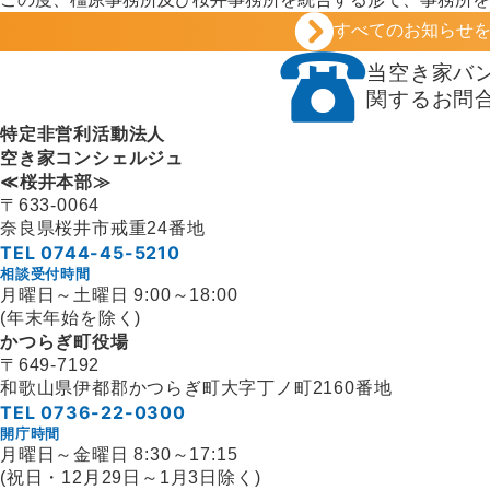
い、橿原事務所は 令和8年5月22日（金）から令和8年5月3
すべてのお知らせ
いただきます。 何卒ご理解ご了承のほどよろしくお願い申し
当空き家バ
関するお問
特定非営利活動法人
空き家コンシェルジュ
≪桜井本部≫
〒633-0064
奈良県桜井市戒重24番地
TEL 0744-45-5210
相談受付時間
月曜日～土曜日 9:00～18:00
(年末年始を除く)
かつらぎ町役場
〒649-7192
和歌山県伊都郡かつらぎ町
大字丁ノ町2160番地
TEL 0736-22-0300
開庁時間
月曜日～金曜日 8:30～17:15
(祝日・12月29日～1月3日除く)