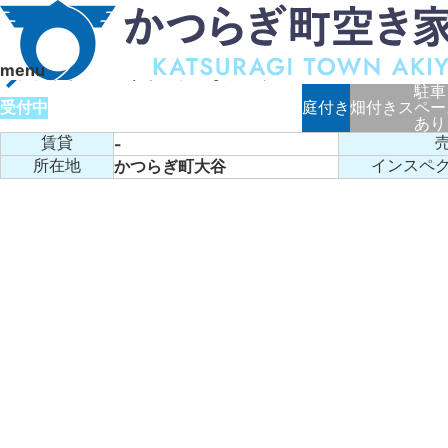
空き家バンク
TOP
空き家バンク
019
menu
大幅補修が必要ですが、駅近な小ぶりの平屋
駐車
受付中
庭付き
畑付き
スペー
あり
賃貸
-
かつらぎ町大谷
所在地
インスペ