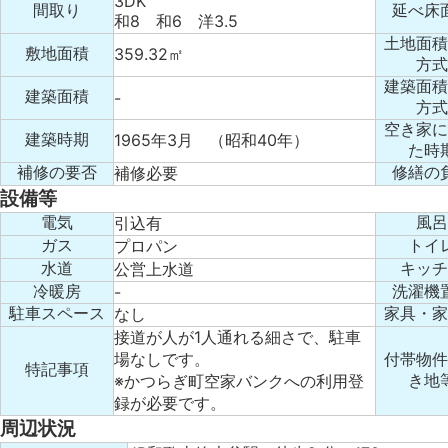
3DK
間取り
延べ床
和8 和6 洋3.5
土地面積
359.32㎡
敷地面積
方式
建築面積
建築面積
-
方式
空き家に
1965年3月 （昭和40年）
建築時期
た時
補修必要
補修の要否
修繕の
設備等
引込有
電気
風呂
プロパン
ガス
トイ
公営上水道
水道
キッチ
-
冷暖房
洗濯機
なし
駐車スペース
家具・家
接道が人が1人通れる細さで、駐車
場なしです。
付帯物件
特記事項
※かつらぎ町空家バンクへの利用登
き地
録が必要です。
周辺状況