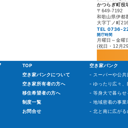
かつらぎ町役
〒649-7192
和歌山県伊都
大字丁ノ町21
TEL 0736-2
開庁時間
月曜日～金曜日 8
(祝日・12月2
TOP
空き家バンク
空き家バンクについて
スーパーや公共施
空き家所有者の方へ
ゆったり広々、静
移住希望者の方へ
等身大で暮らせる
制度一覧
地域密着の事業利
お問合せ
北と南に広がる山